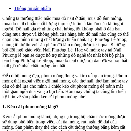
Thông tin sản phẩm
Chúng ta thường thắc mắc mua đồ nail ở đâu, mua đồ làm móng,
mua do nail chuẩn chất lượng thực sự luôn là lăn tăn của không ít
người. Đồ nail giá rẻ nhưng chất lượng tốt không phải ở đâu bạn
cũng mua được và không phải cửa hàng bán đồ nail nào cũng có thể
chọn cho mình những chất lượng chuẩn nhát. Tại Phương Lê Shop,
chúng tôi tự tin với sản phảm đồ làm móng được test qua kỹ lưỡng
bởi đội ngũ giáo viên Nail Phương Lê. Học vẽ móng tay tại Nail
Phương lê bạn sẽ được hỗ trợ những đồ nghề tốt nhất bởi bộ phận
bán hàng Phương Lê Shop, mua đồ nail được ưu đãi 5% và nội thất
nail giá rẻ nhất chất lượng ổn nhất.
Để có bộ móng đẹp, phom móng đóng vai trò rất quan trọng. Phom
móng thật ngoài việc ngồi mài móng, các thợ nail, thợ làm móng tay
đều có thể lựa cho mình 1 chiếc kéo cắt phom móng để tránh mất
thời gian ngồi dũa và tạo bụi bẩn. Hôm nay chúng ta cùng tìm hiểu
kỹ hơn về sản phẩm kéo cắt phom móng nhé!
1. Kéo cắt phom móng là gì?
Kéo cắt phom móng là một dụng cụ trong bộ chăm sóc móng được
sử dụng phổ biến trong việc, cắt tỉa móng, rút ngắn độ dài của
móng. Sản phẩm thay thế cho cách cắt thông thường bằng kềm cắt