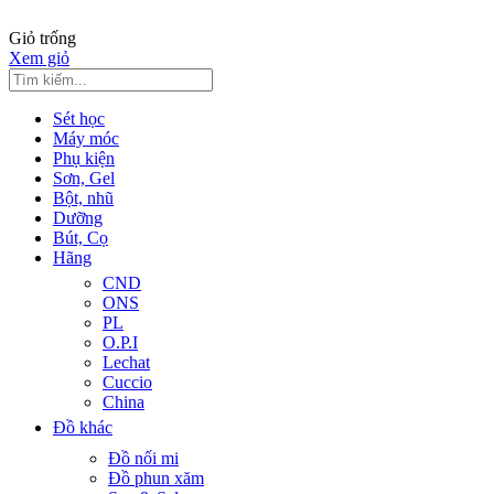
Giỏ trống
Xem giỏ
Sét học
Máy móc
Phụ kiện
Sơn, Gel
Bột, nhũ
Dưỡng
Bút, Cọ
Hãng
CND
ONS
PL
O.P.I
Lechat
Cuccio
China
Đồ khác
Đồ nối mi
Đồ phun xăm