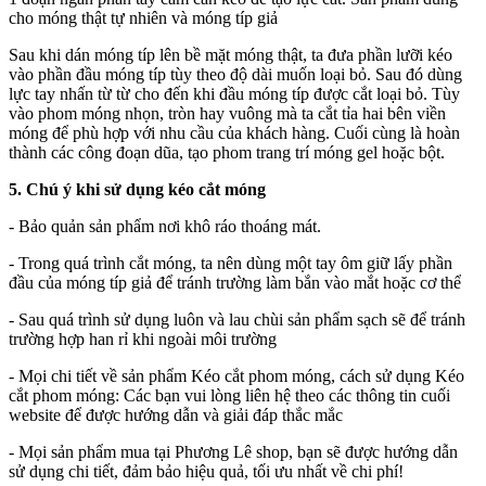
cho móng thật tự nhiên và móng típ giả
Sau khi dán móng típ lên bề mặt móng thật, ta đưa phần lưỡi kéo
vào phần đầu móng típ tùy theo độ dài muốn loại bỏ. Sau đó dùng
lực tay nhấn từ từ cho đến khi đầu móng típ được cắt loại bỏ. Tùy
vào phom móng nhọn, tròn hay vuông mà ta cắt tỉa hai bên viền
móng để phù hợp với nhu cầu của khách hàng. Cuối cùng là hoàn
thành các công đoạn dũa, tạo phom trang trí móng gel hoặc bột.
5. Chú ý khi sử dụng kéo cắt móng
- Bảo quản sản phẩm nơi khô ráo thoáng mát.
- Trong quá trình cắt móng, ta nên dùng một tay ôm giữ lấy phần
đầu của móng típ giả để tránh trường làm bắn vào mắt hoặc cơ thể
- Sau quá trình sử dụng luôn và lau chùi sản phẩm sạch sẽ để tránh
trường hợp han rỉ khi ngoài môi trường
- Mọi chi tiết về sản phẩm Kéo cắt phom móng, cách sử dụng Kéo
cắt phom móng: Các bạn vui lòng liên hệ theo các thông tin cuối
website để được hướng dẫn và giải đáp thắc mắc
- Mọi sản phẩm mua tại Phương Lê shop, bạn sẽ được hướng dẫn
sử dụng chi tiết, đảm bảo hiệu quả, tối ưu nhất về chi phí!