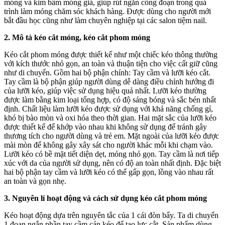
móng và kìm bấm móng giả, giúp rút ngắn công đoạn trong quá
trình làm móng chăm sóc khách hàng. Được dùng cho người mới
bắt đầu học cũng như làm chuyên nghiệp tại các salon tiệm nail.
2. Mô tả kéo cắt móng, kéo cắt phom móng
Kéo cắt phom móng được thiết kế như một chiếc kéo thông thường
với kích thước nhỏ gọn, an toàn và thuận tiện cho việc cất giữ cũng
như di chuyển. Gồm hai bộ phận chính: Tay cầm và lưỡi kéo cắt.
Tay cầm là bộ phận giúp người dùng dễ dàng điều chỉnh hướng đi
của lưỡi kéo, giúp việc sử dụng hiệu quả nhất. Lưỡi kéo thường
được làm bằng kim loại tổng hợp, có độ sáng bóng và sắc bén nhất
định. Chất liệu làm lưỡi kéo được sử dụng với khả năng chống gỉ,
khó bị bào mòn và oxi hóa theo thời gian. Hai mặt sắc của lưỡi kéo
được thiết kế để khớp vào nhau khi không sử dụng để tránh gây
thương tích cho người dùng và trẻ em. Mặt ngoài của lưỡi kéo được
mài mòn để không gây xây sát cho người khác mỗi khi chạm vào.
Lưỡi kéo có bề mặt tiết diện dẹt, mỏng nhỏ gọn. Tay cầm là nơi tiếp
xúc với da của người sử dụng, nên có độ an toàn nhất định. Đặc biệt
hai bộ phận tay cầm và lưỡi kéo có thể gấp gọn, lồng vào nhau rất
an toàn và gọn nhẹ.
3. Nguyên lí hoạt động và cách sử dụng kéo cắt phom móng
Kéo hoạt động dựa trên nguyên tắc của 1 cái đòn bẩy. Ta di chuyển
1 đoạn ngắn phần tay cầm cán kéo để tạo lực cắt. Sản phẩm dùng