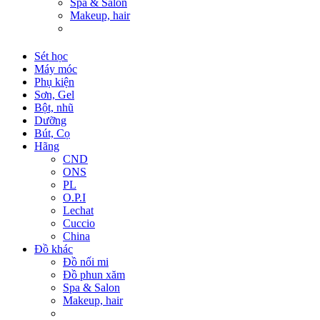
Spa & Salon
Makeup, hair
Sét học
Máy móc
Phụ kiện
Sơn, Gel
Bột, nhũ
Dưỡng
Bút, Cọ
Hãng
CND
ONS
PL
O.P.I
Lechat
Cuccio
China
Đồ khác
Đồ nối mi
Đồ phun xăm
Spa & Salon
Makeup, hair